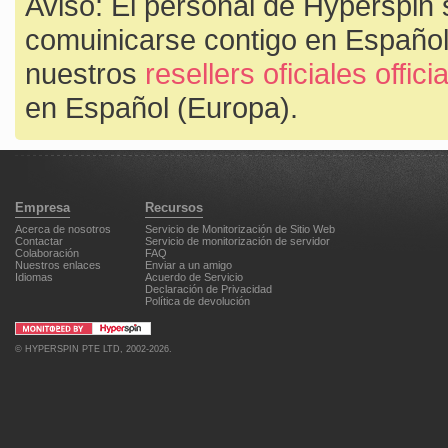
Aviso: El personal de Hyperspin 
comuinicarse contigo en Español
nuestros
resellers oficiales offic
en Español (Europa).
Empresa
Recursos
Acerca de nosotros
Servicio de Monitorización de Sitio Web
Contactar
Servicio de monitorización de servidor
Colaboración
FAQ
Nuestros enlaces
Enviar a un amigo
Idiomas
Acuerdo de Servicio
Declaración de Privacidad
Política de devolución
©
HYPERSPIN PTE LTD
, 2002-2026.