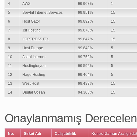
4
AWS
99.967%
1
5
ServInt Internet Services
99.951%
15
6
Host Gator
99.892%
15
7
Jst Hosting
99.876%
15
8
FORTRESS ITX
99.847%
15
9
Host Europe
99.843%
5
10
Astral Internet
99.752%
5
11
Hostingforyou
99.592%
5
12
Hage Hosting
99.464%
5
13
West Host
99.439%
15
14
Digital Ocean
94.305%
15
Onaylanmamış Derecelen
No.
Şirket Adı
Çalışabilirlik
Kontrol Zaman Aralığı (da