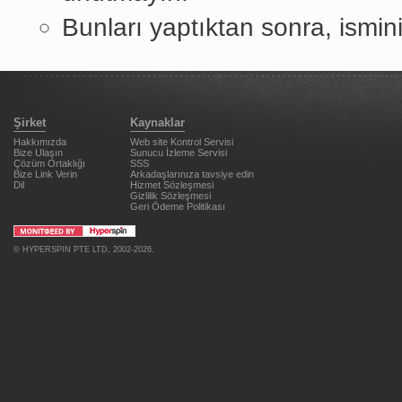
Bunları yaptıktan sonra, ismin
Şirket
Kaynaklar
Hakkımızda
Web site Kontrol Servisi
Bize Ulaşın
Sunucu İzleme Servisi
Çözüm Ortaklığı
SSS
Bize Link Verin
Arkadaşlarınıza tavsiye edin
Dil
Hizmet Sözleşmesi
Gizlilik Sözleşmesi
Geri Ödeme Politikası
©
HYPERSPIN PTE LTD
, 2002-2026.