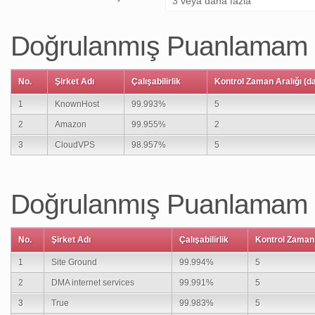
Doğrulanmış Puanlamam (kr
No.
Şirket Adı
Çalışabilirlik
Kontrol Zaman Aralığı (d
1
KnownHost
99.993%
5
2
Amazon
99.955%
2
3
CloudVPS
98.957%
5
Doğrulanmış Puanlamam (k
No.
Şirket Adı
Çalışabilirlik
Kontrol Zaman 
1
Site Ground
99.994%
5
2
DMA internet services
99.991%
5
3
True
99.983%
5