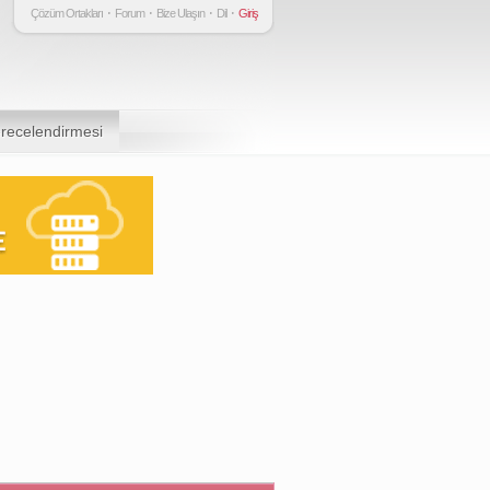
Çözüm Ortakları
Forum
Bize Ulaşın
Dil
Giriş
recelendirmesi