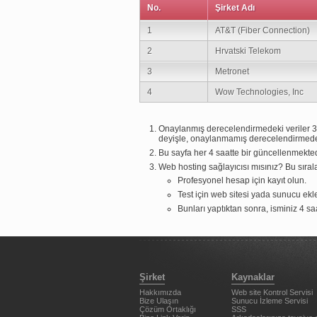
No.
Şirket Adı
1
AT&T (Fiber Connection)
2
Hrvatski Telekom
3
Metronet
4
Wow Technologies, Inc
Onaylanmış derecelendirmedeki veriler 30
deyişle, onaylanmamış derecelendirmedeki
Bu sayfa her 4 saatte bir güncellenmekt
Web hosting sağlayıcısı mısınız? Bu sıral
Profesyonel hesap için kayıt olun.
Test için web sitesi yada sunucu ekle
Bunları yaptıktan sonra, isminiz 4 sa
Şirket
Kaynaklar
Hakkımızda
Web site Kontrol Servisi
Bize Ulaşın
Sunucu İzleme Servisi
Çözüm Ortaklığı
SSS