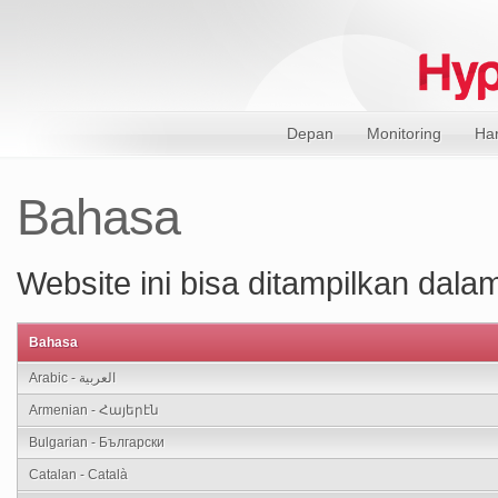
Depan
Monitoring
Ha
Bahasa
Website ini bisa ditampilkan dalam
Bahasa
Arabic - العربية
Armenian - Հայերէն
Bulgarian - Български
Catalan - Català