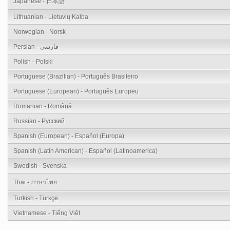
Japanese - 日本語
Lithuanian - Lietuvių Kalba
Norwegian - Norsk
Persian - فارسی
Polish - Polski
Portuguese (Brazilian) - Português Brasileiro
Portuguese (European) - Português Europeu
Romanian - Română
Russian - Русский
Spanish (European) - Español (Europa)
Spanish (Latin American) - Español (Latinoamerica)
Swedish - Svenska
Thai - ภาษาไทย
Turkish - Türkçe
Vietnamese - Tiếng Việt