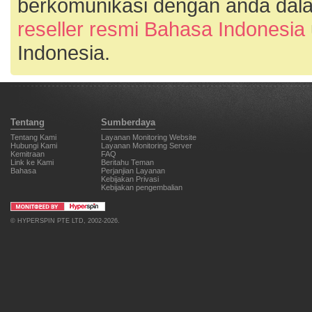
berkomunikasi dengan anda dala
reseller resmi Bahasa Indonesia
Indonesia.
Tentang
Sumberdaya
Tentang Kami
Layanan Monitoring Website
Hubungi Kami
Layanan Monitoring Server
Kemitraan
FAQ
Link ke Kami
Beritahu Teman
Bahasa
Perjanjian Layanan
Kebijakan Privasi
Kebijakan pengembalian
©
HYPERSPIN PTE LTD
, 2002-2026.