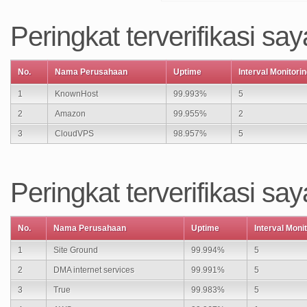
Peringkat terverifikasi sa
No.
Nama Perusahaan
Uptime
Interval Monitori
1
KnownHost
99.993%
5
2
Amazon
99.955%
2
3
CloudVPS
98.957%
5
Peringkat terverifikasi sa
No.
Nama Perusahaan
Uptime
Interval Moni
1
Site Ground
99.994%
5
2
DMA internet services
99.991%
5
3
True
99.983%
5