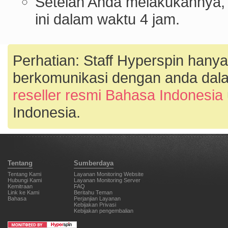
Setelah Anda melakukannya
ini dalam waktu 4 jam.
Perhatian: Staff Hyperspin hanya
berkomunikasi dengan anda dala
reseller resmi Bahasa Indonesia
Indonesia.
Tentang
Sumberdaya
Tentang Kami
Layanan Monitoring Website
Hubungi Kami
Layanan Monitoring Server
Kemitraan
FAQ
Link ke Kami
Beritahu Teman
Bahasa
Perjanjian Layanan
Kebijakan Privasi
Kebijakan pengembalian