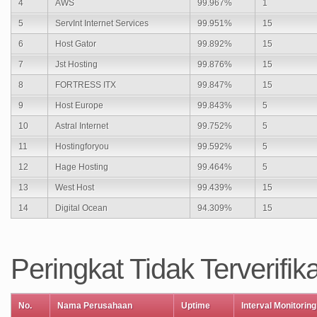
4
AWS
99.967%
1
5
ServInt Internet Services
99.951%
15
6
Host Gator
99.892%
15
7
Jst Hosting
99.876%
15
8
FORTRESS ITX
99.847%
15
9
Host Europe
99.843%
5
10
Astral Internet
99.752%
5
11
Hostingforyou
99.592%
5
12
Hage Hosting
99.464%
5
13
West Host
99.439%
15
14
Digital Ocean
94.309%
15
Peringkat Tidak Terverifika
No.
Nama Perusahaan
Uptime
Interval Monitoring