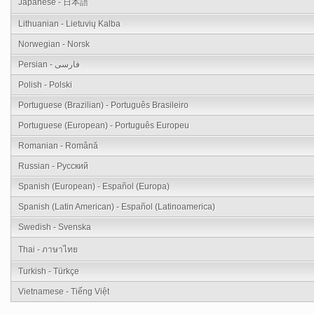
Japanese - 日本語
Lithuanian - Lietuvių Kalba
Norwegian - Norsk
Persian - فارسی
Polish - Polski
Portuguese (Brazilian) - Português Brasileiro
Portuguese (European) - Português Europeu
Romanian - Română
Russian - Русский
Spanish (European) - Español (Europa)
Spanish (Latin American) - Español (Latinoamerica)
Swedish - Svenska
Thai - ภาษาไทย
Turkish - Türkçe
Vietnamese - Tiếng Việt