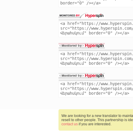
We are looking for a new translator to mainta
resell to other people. This partnership is ide
contact us
if you are interested.