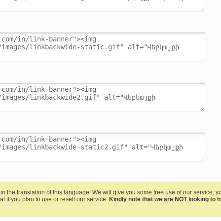
in the translation of this language. We will give you some free use of our service; y
al if you plan to use or resell our service.
Kindly note that we are NOT looking to hir