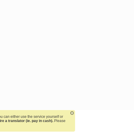
ou can either use the service yourself or
e a translator (ie. pay in cash).
Please