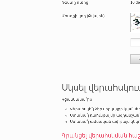
Թեստը ումից
10 de
Մուտքի կոդ (Թվային)
Սկսել վերահսկու
Կցանկանա՞իք
Վերահսկե՞լ ձեր վեբկայքը կամ սերվե
Ստանա՞լ դաունթայմի ազդանշաննե
Ստանա՞լ ամսական ափթայմ զեկու
Գրանցել վերահսկման հա