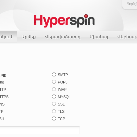
Գործը
սկում
Արժեք
Վերավաճառող
Միանալ
Վեբհոս
այք
SMTP
ing
POP3
TTP
IMAP
TTPS
MYSQL
NS
SSL
TP
TLS
SH
TCP