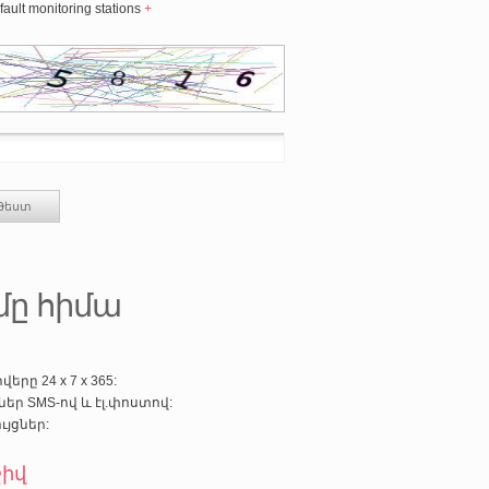
fault monitoring stations
+
մը հիմա
րը 24 x 7 x 365:
ր SMS-ով և էլ.փոստով:
յցներ:
շիվ