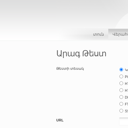
տուն
Վերահ
Արագ Թեստ
Թեստի տեսակ
Կ
P
H
H
D
F
S
URL